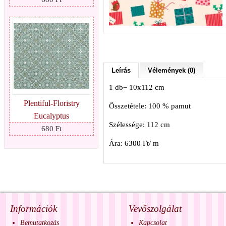
Leírás
Vélemények (0)
1 db= 10x112 cm
Plentiful-Floristry
Összetétele: 100 % pamut
Eucalyptus
Szélessége: 112 cm
680 Ft
Ára: 6300 Ft/ m
Információk
Vevőszolgálat
Bemutatkozás
Kapcsolat