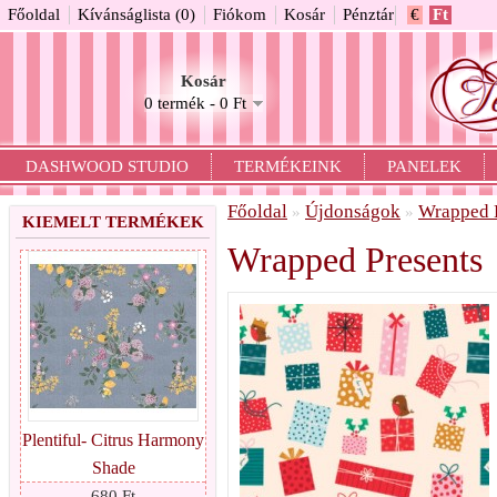
Főoldal
Kívánságlista (0)
Fiókom
Kosár
Pénztár
€
Ft
Kosár
0 termék - 0 Ft
DASHWOOD STUDIO
TERMÉKEINK
PANELEK
Főoldal
Újdonságok
Wrapped 
»
»
KIEMELT TERMÉKEK
Wrapped Presents
Plentiful- Citrus Harmony
Shade
680 Ft