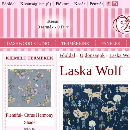
Főoldal
Kívánságlista (0)
Fiókom
Kosár
Pénztár
€
Ft
Kosár
0 termék - 0 Ft
DASHWOOD STUDIO
TERMÉKEINK
PANELEK
Főoldal
Újdonságok
Laska Wo
»
»
KIEMELT TERMÉKEK
Laska Wolf
Plentiful- Citrus Harmony
Shade
680 Ft