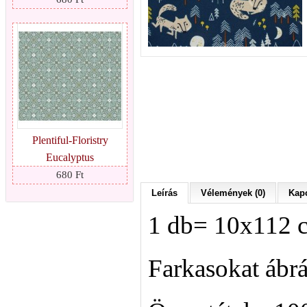
Plentiful-Floristry
Eucalyptus
680 Ft
Leírás
Vélemények (0)
Kapc
1 db= 10x112 
Farkasokat ábráz