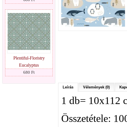
Plentiful-Floristry
Eucalyptus
680 Ft
Leírás
Vélemények (0)
Kapc
1 db= 10x112 
Összetétele: 1