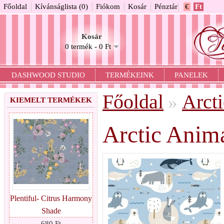
Főoldal
Kívánságlista (0)
Fiókom
Kosár
Pénztár
€
Ft
Kosár
0 termék - 0 Ft
DASHWOOD STUDIO
TERMÉKEINK
PANELEK
Főoldal
Arct
»
KIEMELT TERMÉKEK
Arctic Anim
Plentiful- Citrus Harmony
Shade
680 Ft