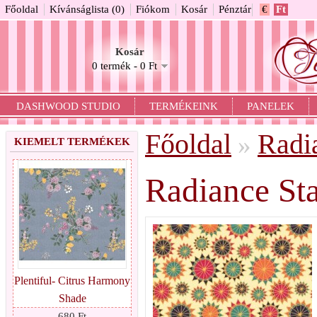
Főoldal
Kívánságlista (0)
Fiókom
Kosár
Pénztár
€
Ft
Kosár
0 termék - 0 Ft
DASHWOOD STUDIO
TERMÉKEINK
PANELEK
Főoldal
Radi
»
KIEMELT TERMÉKEK
Radiance Sta
Plentiful- Citrus Harmony
Shade
680 Ft