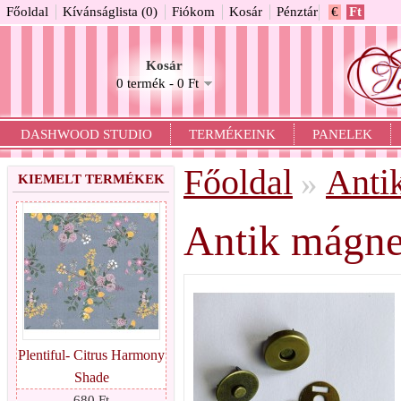
Főoldal
Kívánságlista (0)
Fiókom
Kosár
Pénztár
€
Ft
Kosár
0 termék - 0 Ft
DASHWOOD STUDIO
TERMÉKEINK
PANELEK
Főoldal
Anti
»
KIEMELT TERMÉKEK
Antik mágne
Plentiful- Citrus Harmony
Shade
680 Ft