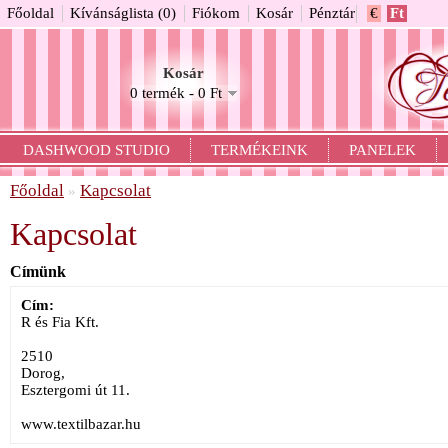
Főoldal
Kívánságlista (0)
Fiókom
Kosár
Pénztár
€
Ft
Kosár
0 termék - 0 Ft
DASHWOOD STUDIO
TERMÉKEINK
PANELEK
Főoldal
Kapcsolat
»
Kapcsolat
Címünk
Cím:
R és Fia Kft.
2510
Dorog,
Esztergomi út 11.
www.textilbazar.hu