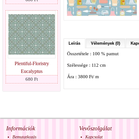
Leírás
Vélemények (0)
Kapc
Összetétele : 100 % pamut
Plentiful-Floristry
Szélessége : 112 cm
Eucalyptus
Ára : 3800 Ft/ m
680 Ft
Információk
Vevőszolgálat
Bemutatkozás
Kapcsolat