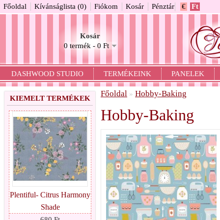
Főoldal
Kívánságlista (0)
Fiókom
Kosár
Pénztár
€
Ft
Kosár
0 termék - 0 Ft
DASHWOOD STUDIO
TERMÉKEINK
PANELEK
Főoldal
Hobby-Baking
»
KIEMELT TERMÉKEK
Hobby-Baking
Plentiful- Citrus Harmony
Shade
680 Ft