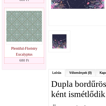
Plentiful-Floristry
Eucalyptus
680 Ft
Leírás
Vélemények (0)
Kapc
Dupla bordűrös
ként ismétlődik