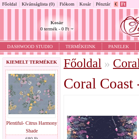
Főoldal
Kívánságlista (0)
Fiókom
Kosár
Pénztár
€
Ft
Kosár
0 termék - 0 Ft
DASHWOOD STUDIO
TERMÉKEINK
PANELEK
Főoldal
Cora
»
KIEMELT TERMÉKEK
Coral Coast
Plentiful- Citrus Harmony
Shade
680 Ft