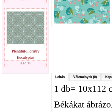
Plentiful-Floristry
Eucalyptus
680 Ft
Leírás
Vélemények (0)
Kapc
1 db= 10x112 
Békákat ábrázol