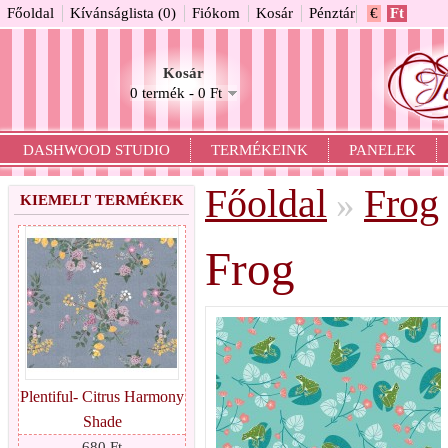
Főoldal
Kívánságlista (0)
Fiókom
Kosár
Pénztár
€
Ft
Kosár
0 termék - 0 Ft
DASHWOOD STUDIO
TERMÉKEINK
PANELEK
Főoldal
Frog
»
KIEMELT TERMÉKEK
Frog
Plentiful- Citrus Harmony
Shade
680 Ft