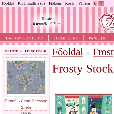
Főoldal
Kívánságlista (0)
Fiókom
Kosár
Pénztár
€
Ft
Kosár
0 termék - 0 Ft
DASHWOOD STUDIO
TERMÉKEINK
PANELEK
Főoldal
Fros
»
KIEMELT TERMÉKEK
Frosty Stock
Plentiful- Citrus Harmony
Shade
680 Ft