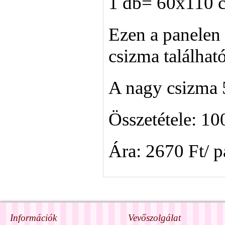
1 db= 60x110 
Ezen a panelen
csizma található
A nagy csizma 
Összetétele: 1
Ára: 2670 Ft/ p
Információk
Vevőszolgálat