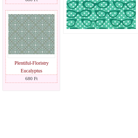
Plentiful-Floristry
Eucalyptus
680 Ft