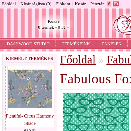
Főoldal
Kívánságlista (0)
Fiókom
Kosár
Pénztár
€
Ft
Kosár
0 termék - 0 Ft
DASHWOOD STUDIO
TERMÉKEINK
PANELEK
Főoldal
Fabu
»
KIEMELT TERMÉKEK
Fabulous Fox
Plentiful- Citrus Harmony
Shade
680 Ft