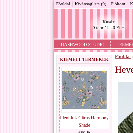
Főoldal
Kívánságlista (0)
Fiókom
K
Kosár
0 termék - 0 Ft
DASHWOOD STUDIO
TERMÉ
Főoldal
KIEMELT TERMÉKEK
Heve
Plentiful- Citrus Harmony
Shade
680 Ft