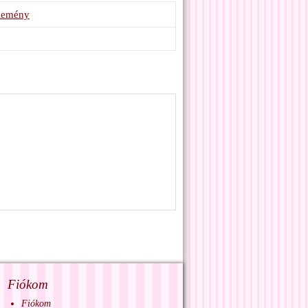
élemény
Fiókom
Fiókom