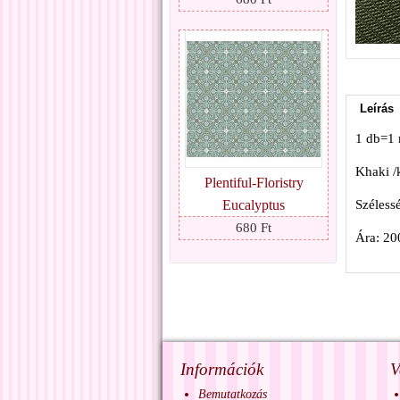
Leírás
1 db=1
Khaki /
Plentiful-Floristry
Eucalyptus
Széless
680 Ft
Ára: 20
Információk
V
Bemutatkozás