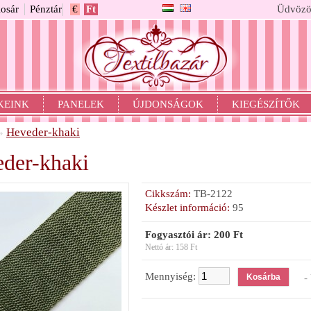
osár
Pénztár
€
Ft
Üdvözö
KEINK
PANELEK
ÚJDONSÁGOK
KIEGÉSZÍTŐK
Heveder-khaki
»
der-khaki
Cikkszám:
TB-2122
Készlet információ:
95
Fogyasztói ár: 200 Ft
Nettó ár: 158 Ft
Mennyiség:
- 