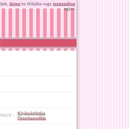
ljük,
lépjen
be fiókjába vagy
regisztráljon
egyet.
Kívánságlistára
VAGY -
Összehasonlítás