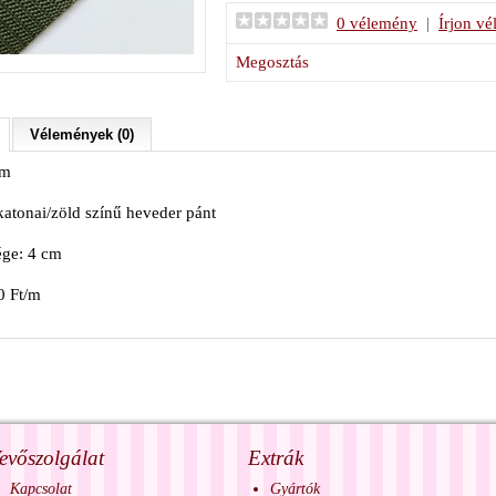
0 vélemény
|
Írjon v
Megosztás
Vélemények (0)
 m
katonai/zöld színű heveder pánt
ége: 4 cm
0 Ft/m
evőszolgálat
Extrák
Kapcsolat
Gyártók