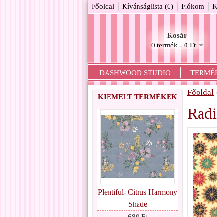
Főoldal
Kívánságlista (0)
Fiókom
K
Kosár
0 termék - 0 Ft
DASHWOOD STUDIO
TERMÉ
Főoldal
KIEMELT TERMÉKEK
Radi
Plentiful- Citrus Harmony
Shade
680 Ft