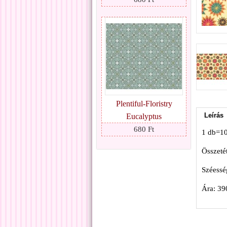
Plentiful-Floristry
Leírás
Eucalyptus
680 Ft
1 db=1
Összeté
Széessé
Ára: 39