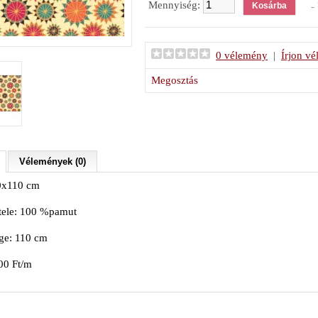
Mennyiség:
- 
0 vélemény
|
Írjon v
Megosztás
Vélemények (0)
0x110 cm
tele: 100 %pamut
ge: 110 cm
00 Ft/m