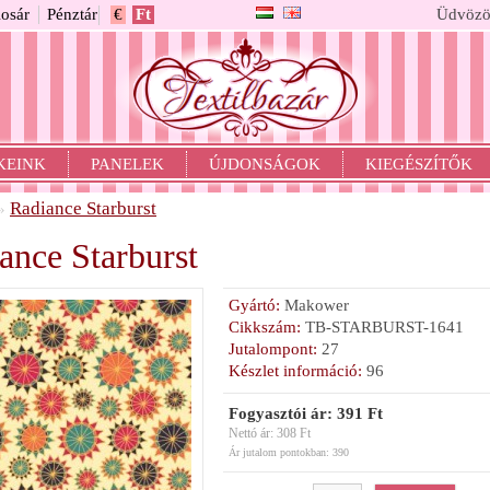
osár
Pénztár
€
Ft
Üdvözö
KEINK
PANELEK
ÚJDONSÁGOK
KIEGÉSZÍTŐK
Radiance Starburst
»
ance Starburst
Gyártó:
Makower
Cikkszám:
TB-STARBURST-1641
Jutalompont:
27
Készlet információ:
96
Fogyasztói ár: 391 Ft
Nettó ár: 308 Ft
Ár jutalom pontokban: 390