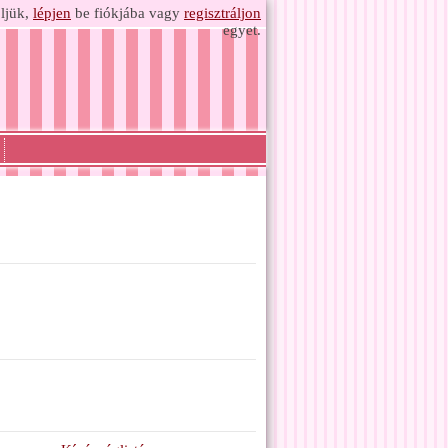
ljük,
lépjen
be fiókjába vagy
regisztráljon
egyet.