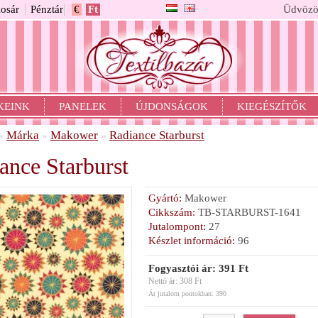
osár
Pénztár
€
Ft
Üdvözö
KEINK
PANELEK
ÚJDONSÁGOK
KIEGÉSZÍTŐK
Márka
Makower
Radiance Starburst
»
»
»
ance Starburst
Gyártó:
Makower
Cikkszám:
TB-STARBURST-1641
Jutalompont:
27
Készlet információ:
96
Fogyasztói ár: 391 Ft
Nettó ár: 308 Ft
Ár jutalom pontokban: 390