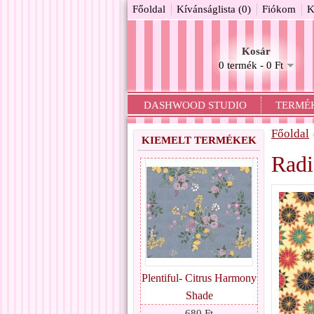
Főoldal
Kívánságlista (0)
Fiókom
K
Kosár
0 termék - 0 Ft
DASHWOOD STUDIO
TERMÉ
Főoldal
KIEMELT TERMÉKEK
Radi
Plentiful- Citrus Harmony
Shade
680 Ft