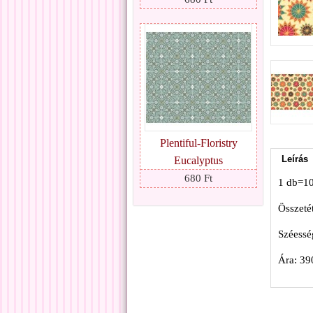
Plentiful-Floristry
Leírás
Eucalyptus
680 Ft
1 db=1
Összeté
Széessé
Ára: 39