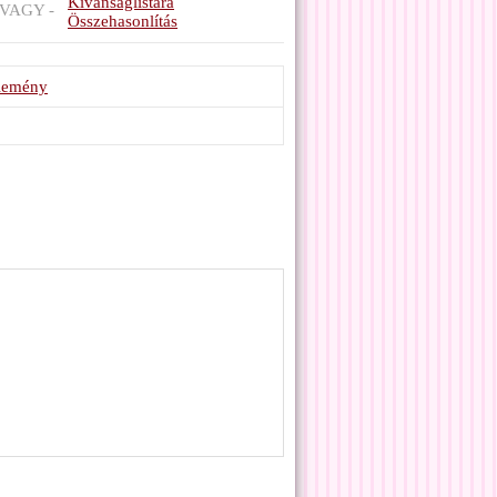
Kívánságlistára
VAGY -
Összehasonlítás
élemény