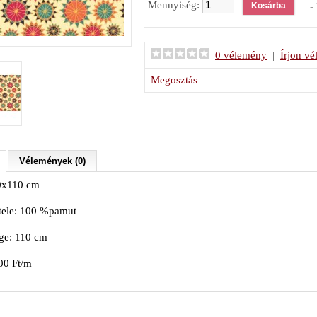
Mennyiség:
- 
0 vélemény
|
Írjon v
Megosztás
Vélemények (0)
0x110 cm
tele: 100 %pamut
ge: 110 cm
00 Ft/m