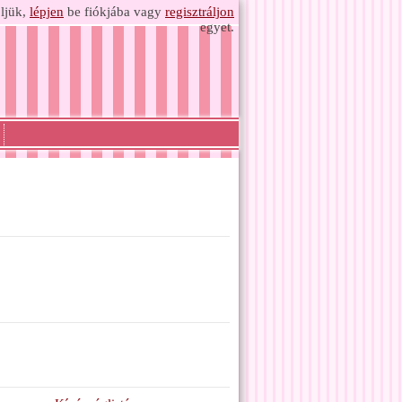
ljük,
lépjen
be fiókjába vagy
regisztráljon
egyet.