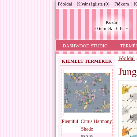
Főoldal
Kívánságlista (0)
Fiókom
K
Kosár
0 termék - 0 Ft
DASHWOOD STUDIO
TERMÉ
Főoldal
KIEMELT TERMÉKEK
Jung
Plentiful- Citrus Harmony
Shade
680 Ft