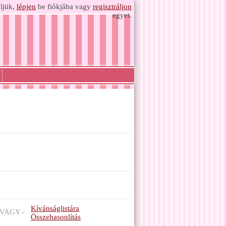
ljük,
lépjen
be fiókjába vagy
regisztráljon
egyet.
Kívánságlistára
VAGY -
Összehasonlítás