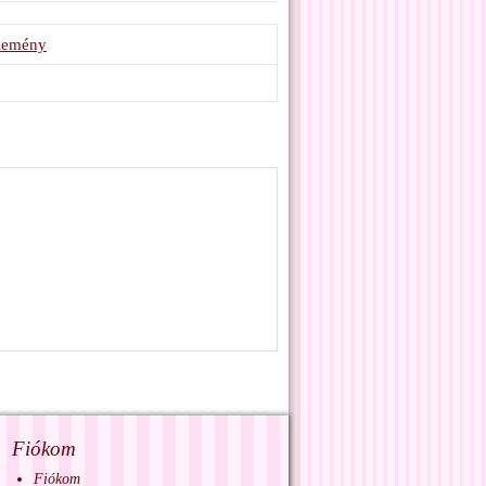
élemény
Fiókom
Fiókom