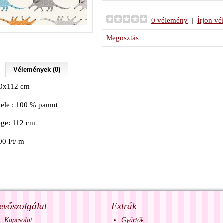
0 vélemény
|
Írjon v
Megosztás
Vélemények (0)
10x112 cm
tele : 100 % pamut
ége: 112 cm
00 Ft/ m
evőszolgálat
Extrák
Kapcsolat
Gyártók