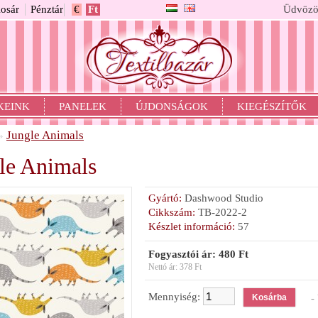
osár
Pénztár
€
Ft
Üdvözö
KEINK
PANELEK
ÚJDONSÁGOK
KIEGÉSZÍTŐK
Jungle Animals
»
le Animals
Gyártó:
Dashwood Studio
Cikkszám:
TB-2022-2
Készlet információ:
57
Fogyasztói ár: 480 Ft
Nettó ár: 378 Ft
Mennyiség:
- 