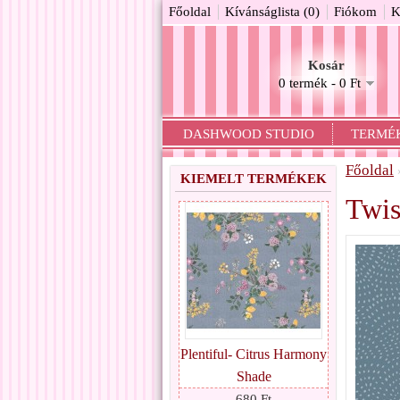
Főoldal
Kívánságlista (0)
Fiókom
K
Kosár
0 termék - 0 Ft
DASHWOOD STUDIO
TERMÉ
Főoldal
KIEMELT TERMÉKEK
Twis
Plentiful- Citrus Harmony
Shade
680 Ft