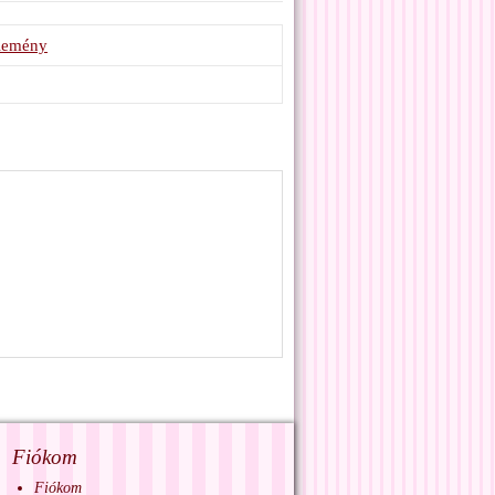
élemény
Fiókom
Fiókom