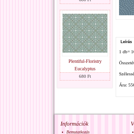
Leírás
1 db= 
Plentiful-Floristry
Összeté
Eucalyptus
Széless
680 Ft
Ára: 55
Információk
V
Bemutatkozás