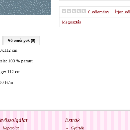
0 vélemény
|
Írjon v
Megosztás
Vélemények (0)
10x112 cm
tele: 100 % pamut
ége: 112 cm
00 Ft/m
evőszolgálat
Extrák
Kapcsolat
Gyártók