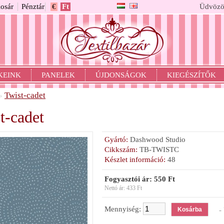
osár
Pénztár
€
Ft
Üdvözö
KEINK
PANELEK
ÚJDONSÁGOK
KIEGÉSZÍTŐK
Twist-cadet
»
t-cadet
Gyártó:
Dashwood Studio
Cikkszám:
TB-TWISTC
Készlet információ:
48
Fogyasztói ár: 550 Ft
Nettó ár: 433 Ft
Mennyiség:
- 