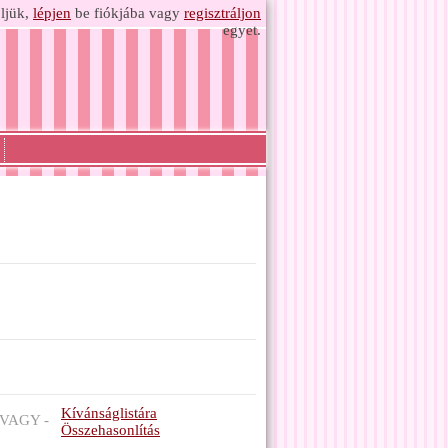
ljük,
lépjen
be fiókjába vagy
regisztráljon
egyet.
Kívánságlistára
VAGY -
Összehasonlítás