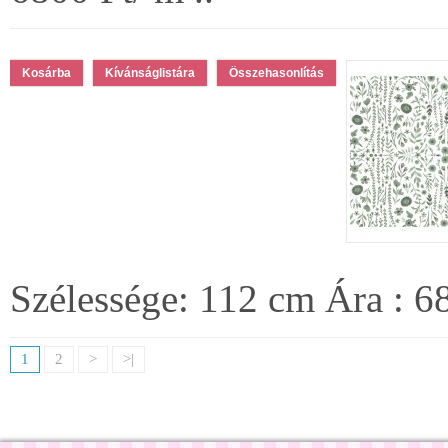
Kívánságlistára
Összehasonlítás
Szélessége: 112 cm Ára : 68
1
2
>
>|