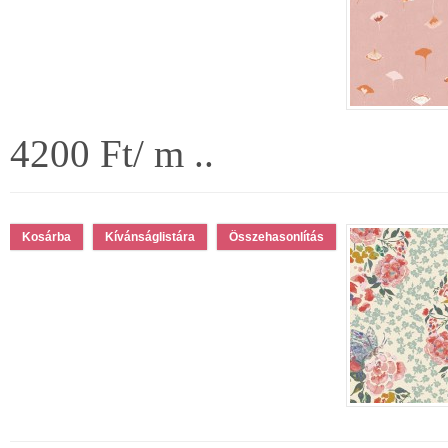
4200 Ft/ m ..
Kívánságlistára
Összehasonlítás