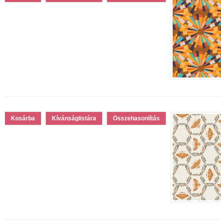
Kívánságlistára
Összehasonlítás