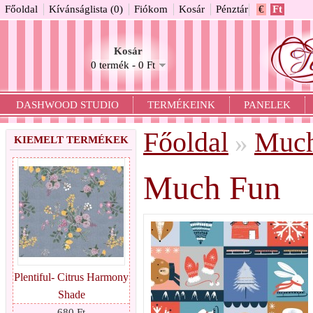
Főoldal
Kívánságlista (0)
Fiókom
Kosár
Pénztár
€
Ft
Kosár
0 termék - 0 Ft
DASHWOOD STUDIO
TERMÉKEINK
PANELEK
Főoldal
Much
»
KIEMELT TERMÉKEK
Much Fun
Plentiful- Citrus Harmony
Shade
680 Ft