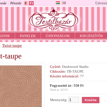
osár
Pénztár
€
Ft
Üdvözö
KEINK
PANELEK
ÚJDONSÁGOK
KIEGÉSZÍTŐK
Twist-taupe
»
t-taupe
Gyártó:
Dashwood Studio
Cikkszám:
TB-TAUPE
Készlet információ:
77
Fogyasztói ár: 550 Ft
Nettó ár: 433 Ft
Mennyiség:
- 