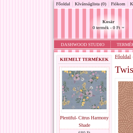
Főoldal
Kívánságlista (0)
Fiókom
K
Kosár
0 termék - 0 Ft
DASHWOOD STUDIO
TERMÉ
Főoldal
KIEMELT TERMÉKEK
Twis
Plentiful- Citrus Harmony
Shade
680 Ft