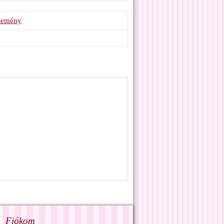
élemény
Fiókom