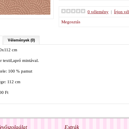
0 vélemény
|
Írjon v
Megosztás
Vélemények (0)
10x112 cm
 textil,apró mintával.
tele: 100 % pamut
ége: 112 cm
00 Ft
evőszolgálat
Extrák