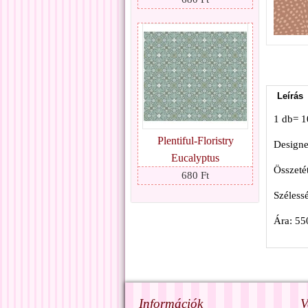
Leírás
1 db= 
Plentiful-Floristry
Designer
Eucalyptus
Összeté
680 Ft
Széless
Ára: 55
Információk
V