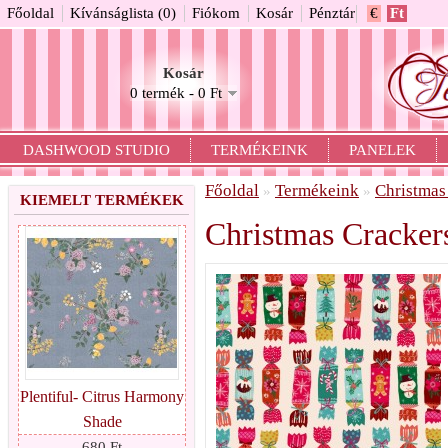
Főoldal
Kívánságlista (0)
Fiókom
Kosár
Pénztár
€
Ft
Kosár
0 termék - 0 Ft
DASHWOOD STUDIO
TERMÉKEINK
PANELEK
Főoldal
Termékeink
Christmas
»
»
KIEMELT TERMÉKEK
Christmas Cracker
Plentiful- Citrus Harmony
Shade
680 Ft