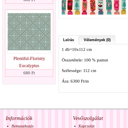
Leírás
Vélemények (0)
1 db=10x112 cm
Plentiful-Floristry
Összetétele: 100 % pamut
Eucalyptus
Szélessége: 112 cm
680 Ft
Ára: 6300 Ft/m
Információk
Vevőszolgálat
Bemutatkozás
Kapcsolat