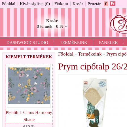
Főoldal
Kívánságlista (0)
Fiókom
Kosár
Pénztár
€
Ft
Kosár
0 termék - 0 Ft
DASHWOOD STUDIO
TERMÉKEINK
PANELEK
Főoldal
Termékeink
Prym cipő
»
»
KIEMELT TERMÉKEK
Prym cipőtalp 26/
Plentiful- Citrus Harmony
Shade
680 Ft