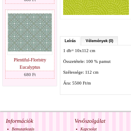
Leírás
Vélemények (0)
1 db= 10x112 cm
Plentiful-Floristry
Összetétele: 100 % pamut
Eucalyptus
Szélessége: 112 cm
680 Ft
Ára: 5500 Ft/m
Információk
Vevőszolgálat
Bemutatkozás
Kapcsolat