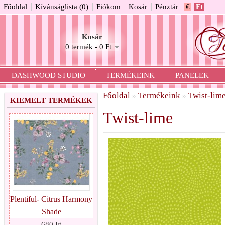
Főoldal
Kívánságlista (0)
Fiókom
Kosár
Pénztár
€
Ft
Kosár
0 termék - 0 Ft
DASHWOOD STUDIO
TERMÉKEINK
PANELEK
Főoldal
Termékeink
Twist-lim
»
»
KIEMELT TERMÉKEK
Twist-lime
Plentiful- Citrus Harmony
Shade
680 Ft