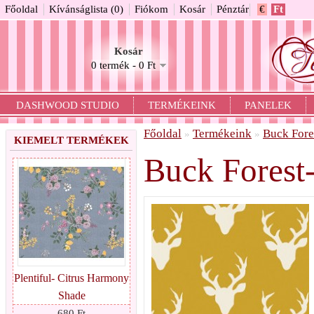
Főoldal
Kívánságlista (0)
Fiókom
Kosár
Pénztár
€
Ft
Kosár
0 termék - 0 Ft
DASHWOOD STUDIO
TERMÉKEINK
PANELEK
Főoldal
Termékeink
Buck Fore
»
»
KIEMELT TERMÉKEK
Buck Forest
Plentiful- Citrus Harmony
Shade
680 Ft