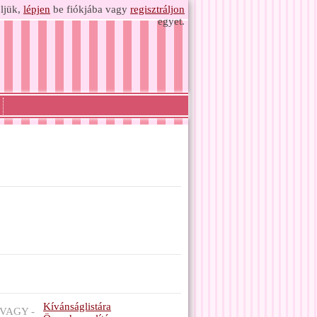
ljük,
lépjen
be fiókjába vagy
regisztráljon
egyet.
Kívánságlistára
VAGY -