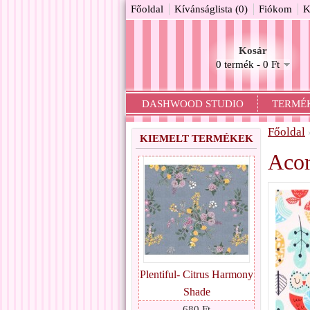
Főoldal
Kívánságlista (0)
Fiókom
K
Kosár
0 termék - 0 Ft
DASHWOOD STUDIO
TERMÉ
Főoldal
KIEMELT TERMÉKEK
Acor
Plentiful- Citrus Harmony
Shade
680 Ft