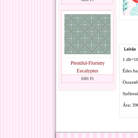
Leírás
1 db=1
Plentiful-Floristry
Eucalyptus
Édes bag
680 Ft
Összeté
Széless
Ára: 39