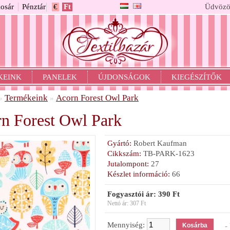
osár
Pénztár
€
Ft
Üdvözö
KEINK
PANELEK
ÚJDONSÁGOK
KIEGÉSZÍTŐK
Termékeink
Acorn Forest Owl Park
»
»
n Forest Owl Park
Gyártó:
Robert Kaufman
Cikkszám:
TB-PARK-1623
Jutalompont:
27
Készlet információ:
66
Fogyasztói ár: 390 Ft
Nettó ár: 307 Ft
Mennyiség:
- 