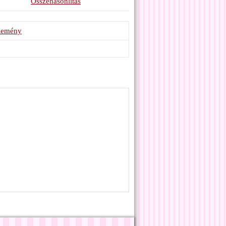
Összehasonlítás
élemény