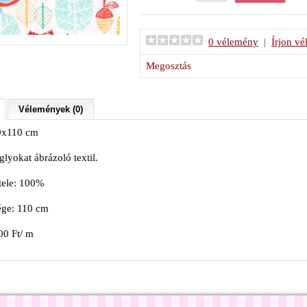
0 vélemény
|
Írjon v
Megosztás
Vélemények (0)
0x110 cm
lyokat ábrázoló textil.
tele: 100%
ége: 110 cm
00 Ft/ m