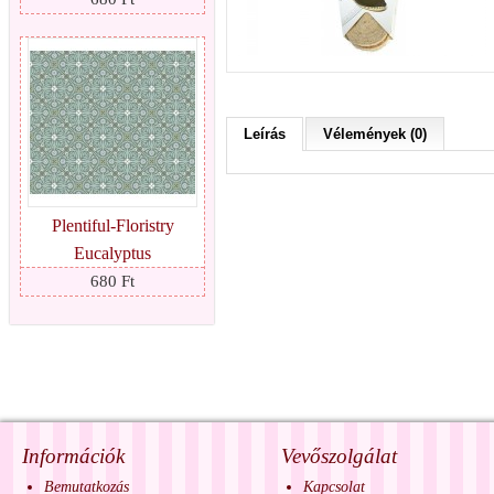
Leírás
Vélemények (0)
Plentiful-Floristry
Eucalyptus
680 Ft
Információk
Vevőszolgálat
Bemutatkozás
Kapcsolat