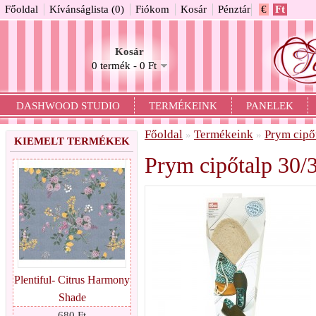
Főoldal
Kívánságlista (0)
Fiókom
Kosár
Pénztár
€
Ft
Kosár
0 termék - 0 Ft
DASHWOOD STUDIO
TERMÉKEINK
PANELEK
Főoldal
Termékeink
Prym cipő
»
»
KIEMELT TERMÉKEK
Prym cipőtalp 30/
Plentiful- Citrus Harmony
Shade
680 Ft