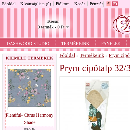
Főoldal
Kívánságlista (0)
Fiókom
Kosár
Pénztár
€
Ft
Kosár
0 termék - 0 Ft
DASHWOOD STUDIO
TERMÉKEINK
PANELEK
Főoldal
Termékeink
Prym cipő
»
»
KIEMELT TERMÉKEK
Prym cipőtalp 32/
Plentiful- Citrus Harmony
Shade
680 Ft