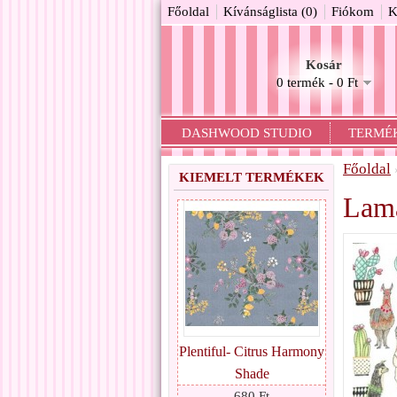
Főoldal
Kívánságlista (0)
Fiókom
K
Kosár
0 termék - 0 Ft
DASHWOOD STUDIO
TERMÉ
Főoldal
KIEMELT TERMÉKEK
Lama
Plentiful- Citrus Harmony
Shade
680 Ft