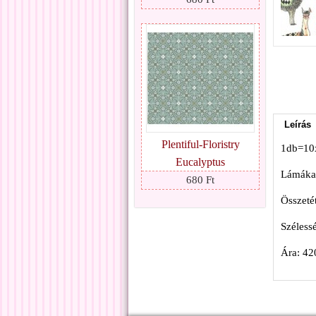
Leírás
Plentiful-Floristry
1db=10
Eucalyptus
Lámákat
680 Ft
Összeté
Széless
Ára: 42