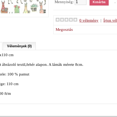
Mennyiség:
- 
0 vélemény
|
Írjon v
Megosztás
Vélemények (0)
x110 cm
 ábrázoló textil,fehér alapon. A lámák mérete 8cm.
tele: 100 % pamut
ége: 110 cm
00 ft/m