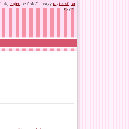
ljük,
lépjen
be fiókjába vagy
regisztráljon
egyet.