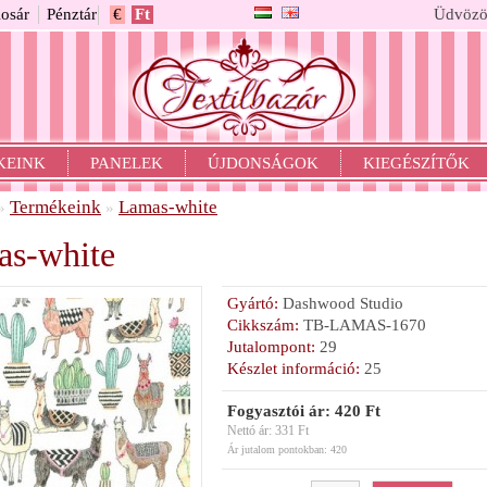
osár
Pénztár
€
Ft
Üdvözö
KEINK
PANELEK
ÚJDONSÁGOK
KIEGÉSZÍTŐK
Termékeink
Lamas-white
»
»
s-white
Gyártó:
Dashwood Studio
Cikkszám:
TB-LAMAS-1670
Jutalompont:
29
Készlet információ:
25
Fogyasztói ár: 420 Ft
Nettó ár: 331 Ft
Ár jutalom pontokban: 420