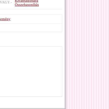
Kívánságlistára
VAGY -
Összehasonlítás
élemény