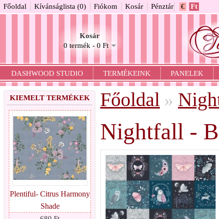
Főoldal
Kívánságlista (0)
Fiókom
Kosár
Pénztár
€
Ft
Kosár
0 termék - 0 Ft
DASHWOOD STUDIO
TERMÉKEINK
PANELEK
Főoldal
Night
»
KIEMELT TERMÉKEK
Nightfall - 
Plentiful- Citrus Harmony
Shade
680 Ft