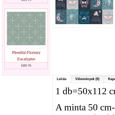
Plentiful-Floristry
Eucalyptus
680 Ft
Leírás
Vélemények (0)
Kapc
1 db=50x112 
A minta 50 cm-