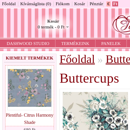
Főoldal
Kívánságlista (0)
Fiókom
Kosár
Pénztár
€
Ft
Kosár
0 termék - 0 Ft
DASHWOOD STUDIO
TERMÉKEINK
PANELEK
Főoldal
Butt
»
KIEMELT TERMÉKEK
Buttercups
Plentiful- Citrus Harmony
Shade
680 Ft