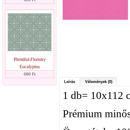
Plentiful-Floristry
Eucalyptus
680 Ft
Leírás
Vélemények (0)
1 db= 10x112 
Prémium minősé