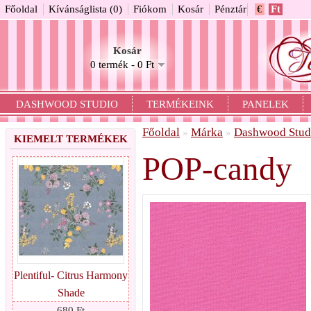
Főoldal
Kívánságlista (0)
Fiókom
Kosár
Pénztár
€
Ft
Kosár
0 termék - 0 Ft
DASHWOOD STUDIO
TERMÉKEINK
PANELEK
Főoldal
Márka
Dashwood Stud
»
»
KIEMELT TERMÉKEK
POP-candy
Plentiful- Citrus Harmony
Shade
680 Ft