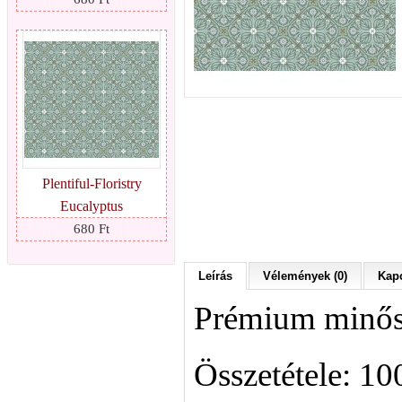
Plentiful-Floristry
Eucalyptus
680 Ft
Leírás
Vélemények (0)
Kapc
Prémium minősé
Összetétele: 1