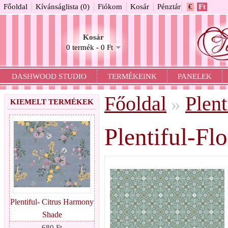
Főoldal
Kívánságlista (0)
Fiókom
Kosár
Pénztár
€
Ft
Kosár
0 termék - 0 Ft
DASHWOOD STUDIO
TERMÉKEINK
PANELEK
Főoldal
Plent
»
KIEMELT TERMÉKEK
Plentiful-Fl
Plentiful- Citrus Harmony
Shade
680 Ft