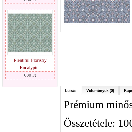
Plentiful-Floristry
Eucalyptus
680 Ft
Leírás
Vélemények (0)
Kapc
Prémium minősé
Összetétele: 1