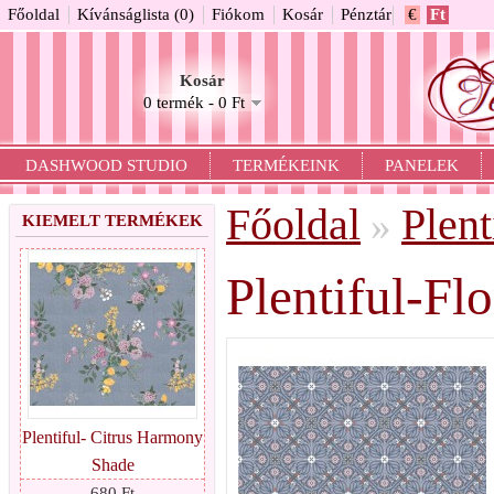
Főoldal
Kívánságlista (0)
Fiókom
Kosár
Pénztár
€
Ft
Kosár
0 termék - 0 Ft
DASHWOOD STUDIO
TERMÉKEINK
PANELEK
Főoldal
Plent
»
KIEMELT TERMÉKEK
Plentiful-Fl
Plentiful- Citrus Harmony
Shade
680 Ft