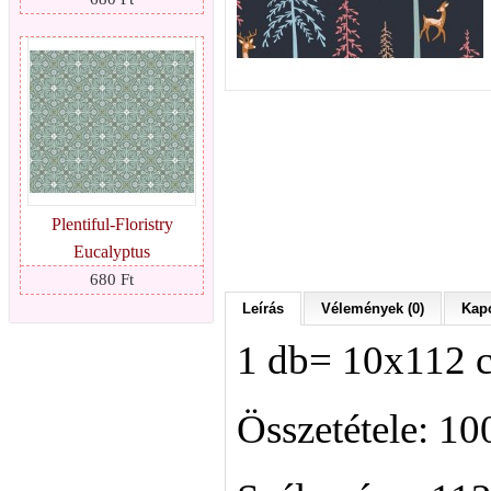
Plentiful-Floristry
Eucalyptus
680 Ft
Leírás
Vélemények (0)
Kapc
1 db= 10x112 
Összetétele: 1