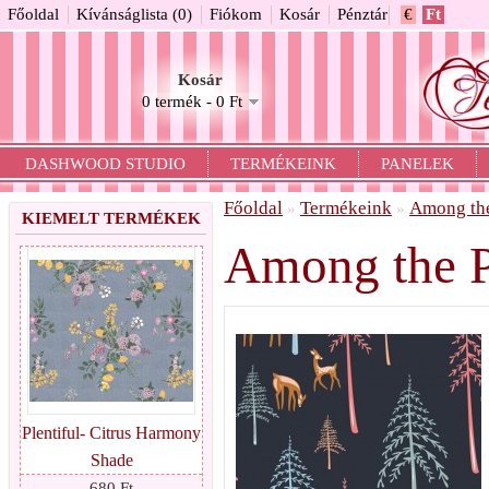
Főoldal
Kívánságlista (0)
Fiókom
Kosár
Pénztár
€
Ft
Kosár
0 termék - 0 Ft
DASHWOOD STUDIO
TERMÉKEINK
PANELEK
Főoldal
Termékeink
Among the
»
»
KIEMELT TERMÉKEK
Among the P
Plentiful- Citrus Harmony
Shade
680 Ft