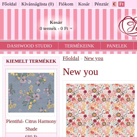
Főoldal
Kívánságlista (0)
Fiókom
Kosár
Pénztár
€
Ft
Kosár
0 termék - 0 Ft
DASHWOOD STUDIO
TERMÉKEINK
PANELEK
Főoldal
New you
»
KIEMELT TERMÉKEK
New you
Plentiful- Citrus Harmony
Shade
680 Ft